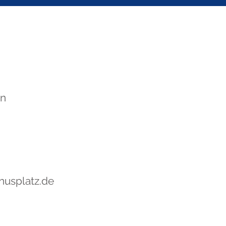
en
nusplatz.de