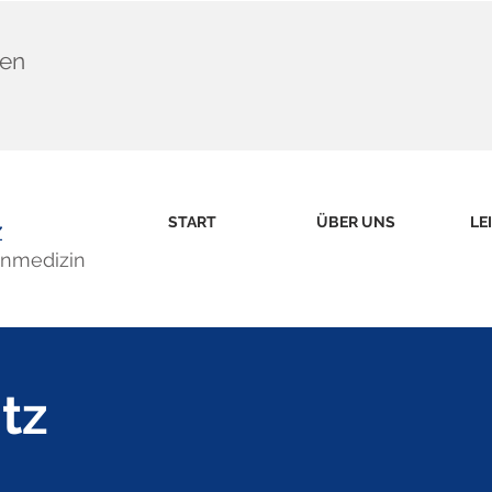
hen
START
ÜBER UNS
LE
z
hnmedizin
tz