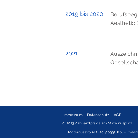
2019 bis 2020
Berufsbegl
Aesthetic 
2021
Auszeichnu
Gesellsch
Impressum
Datenschutz
AGB
© 2023 Zahnarztpraxis am Maternusplatz
Maternusstraße 8-10, 50996 Köln-Roden