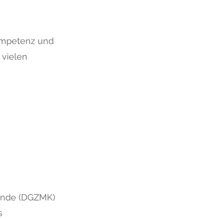
Kompetenz und
 vielen
kunde (DGZMK)
s