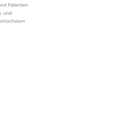
und Patienten
n, und
llerhöchstem