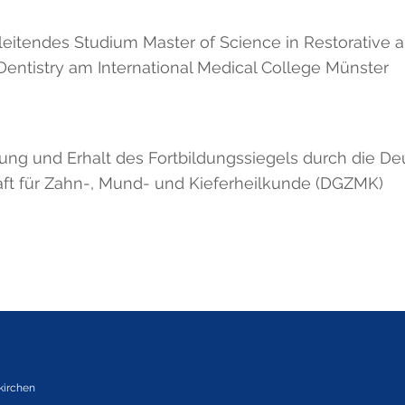
eitendes Studium Master of Science in Restorative 
Dentistry am International Medical College Münster
ng und Erhalt des Fortbildungssiegels durch die D
aft für Zahn-, Mund- und Kieferheilkunde (DGZMK)
kirchen