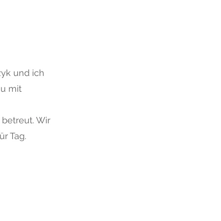
zyk und ich
u mit
betreut. Wir
ür Tag.