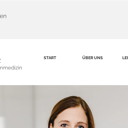
hen
START
ÜBER UNS
LE
z
hnmedizin